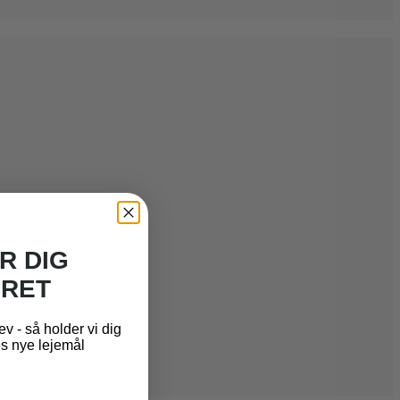
R DIG
RET
v - så holder vi dig
es nye lejemål