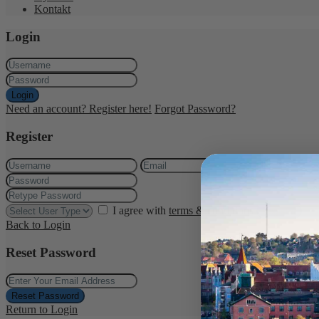
Kontakt
Login
Login
Need an account? Register here!
Forgot Password?
Register
I agree with
terms & conditions
Register
Back to Login
Reset Password
Reset Password
Return to Login