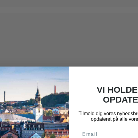
VI HOLDE
OPDATE
Tilmeld dig vores nyhedsbre
opdateret på alle vor
Email