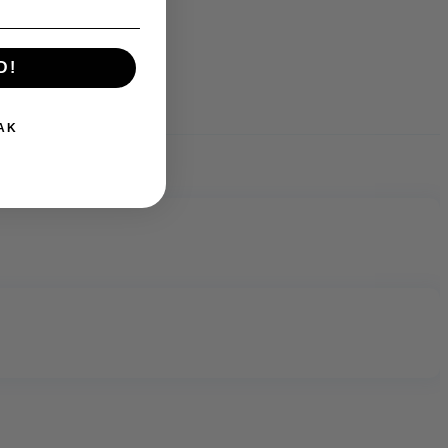
D!
AK