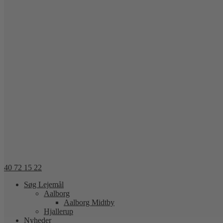
40 72 15 22
Søg Lejemål
Aalborg
Aalborg Midtby
Hjallerup
Nyheder