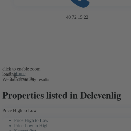
40 72 15 22
click to enable zoom
Home
loading...
Delevenlig
We didn't find any results
Properties listed in Delevenlig
Price High to Low
Price High to Low
Price Low to High
Newest first