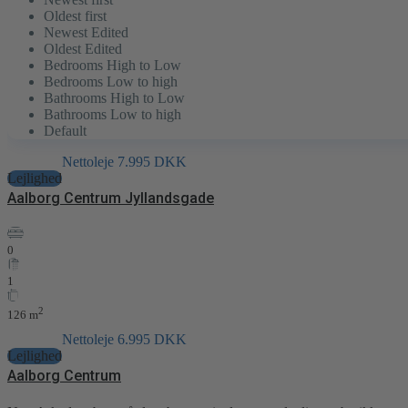
Oldest first
Newest Edited
Oldest Edited
Bedrooms High to Low
Bedrooms Low to high
Bathrooms High to Low
Bathrooms Low to high
Default
Nettoleje
7.995 DKK
Lejlighed
Aalborg Centrum Jyllandsgade
0
1
2
126 m
Nettoleje
6.995 DKK
Lejlighed
Aalborg Centrum