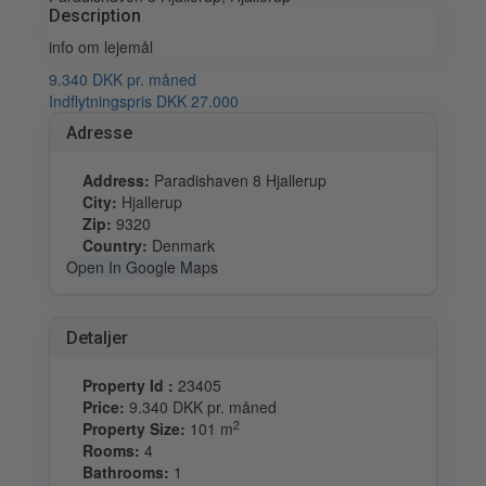
Description
info om lejemål
9.340 DKK
pr. måned
Indflytningspris DKK 27.000
Adresse
Address:
Paradishaven 8 Hjallerup
City:
Hjallerup
Zip:
9320
Country:
Denmark
Open In Google Maps
Detaljer
Property Id :
23405
Price:
9.340 DKK
pr. måned
2
Property Size:
101 m
Rooms:
4
Bathrooms:
1