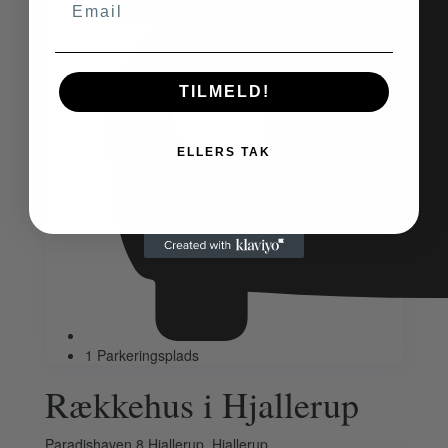
TILMELD!
ELLERS TAK
1 Parkeringsplads
Rækkehus i Hjallerup
Paradishaven 8 Hjallerup,
Hjallerup